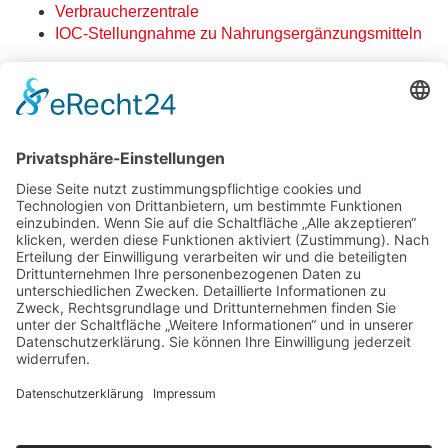
Verbraucherzentrale
IOC-Stellungnahme zu Nahrungsergänzungsmitteln
« zurück zur Übersicht
APOTHEKE SCHÖNE AUSSICHT
APOTHEKE AM LICHTENTURM
DOM APOTHEKE AM THEATER
APOTHEKE AUF DER LIETH
APOTHEKE AM NORDBAHNHOF
Apotheke Schöne Aussicht
Warburger Straße 93
33098 Paderborn
Telefon: 05251 877350
Öffnungszeiten
Mo., Di., Do, Fr.: 8:00–19:00 Uhr