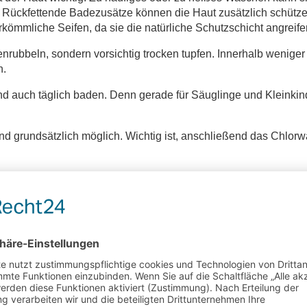
 Rückfettende Badezusätze können die Haut zusätzlich schütze
rkömmliche Seifen, da sie die natürliche Schutzschicht angreife
nrubbeln, sondern vorsichtig trocken tupfen. Innerhalb weniger
n.
d auch täglich baden. Denn gerade für Säuglinge und Kleinkin
rundsätzlich möglich. Wichtig ist, anschließend das Chlorw
. Er entsteht durch Entzündungen und Nervenreizung in der Hau
ng, verschlimmert jedoch die Entzündung und kann Infektionen b
 Umschläge oder spezielle Gele. Baumwollhandschuhe in der Na
 kurz gehalten werden.
-Wäsche aus besonders glatten, atmungsaktiven Materialien wi