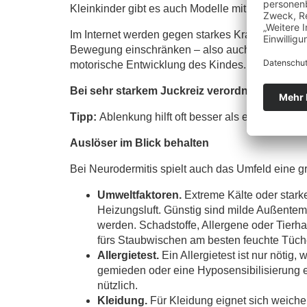
Kleinkinder gibt es auch Modelle mit Anti-Kratz
Im Internet werden gegen starkes Kratzen häufi
Bewegung einschränken – also auch das Kratzen
motorische Entwicklung des Kindes.
Bei sehr starkem Juckreiz verordnet die Ärzt
Tipp:
Ablenkung hilft oft besser als ein Kratzver
Auslöser im Blick behalten
Bei Neurodermitis spielt auch das Umfeld eine g
Umweltfaktoren.
Extreme Kälte oder stark
Heizungsluft. Günstig sind milde Außentemp
werden. Schadstoffe, Allergene oder Tier
fürs Staubwischen am besten feuchte Tüch
Allergietest.
Ein Allergietest ist nur nötig
gemieden oder eine Hyposensibilisierung e
nützlich.
Kleidung.
Für Kleidung eignet sich weiche