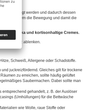
am Arm befestigt werden und dadurch dessen
ienen behindern die Bewegung und damit die
ntihistaminika und kortisonhaltige Cremes.
r vom Juckreiz ablenken.
Hitze, Schweiß, Allergene oder Schadstoffe.
d juckreizfördernd. Gleiches gilt für trockene
Räumen zu erreichen, sollte häufig gelüftet
t regelmäßiges Saubermachen. Dabei sollte man
is entsprechend gehandelt, z. B. der Auslöser
ncasings (Umhüllungen) für die Bettwäsche
erialien wie Wolle, raue Stoffe oder