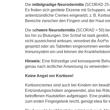
Die
mittelgradige Neurodermitis
(SCORAD 25-50)
Es finden sich gerötete Ekzeme mit Schuppen, ve
antientzündliche Cremes eingesetzt, z. B. Kortis
Bereiche zwischen den Fingern und der Haut von
Die s
chwere Neurodermitis
(SCORAD > 50) befäl
bis hin zu Blutungen. Der Schlaf ist stark gestö
nicht ausreichend wirksam, verordnet die Ärzt*i
gespritzt oder als Tabletten eingenommen werden 
Immunsystem ein und können die Krankheitskontr
Hinweis:
Eine frühzeitige und konsequente Behan
genau nach ärztlicher Anweisung zu verwenden un
Keine Angst vor Kortison!
Kortisoncremes sind auch bei Kindern ein bewähr
Entzündungsschüben angewendet, also bei Rötung
betroffenen Hautstellen aufgetragen. Eine prakti
zum ersten Fingergelenk reicht, genügt etwa für