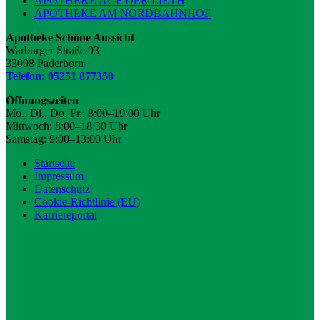
APOTHEKE AUF DER LIETH
APOTHEKE AM NORDBAHNHOF
Apotheke Schöne Aussicht
Warburger Straße 93
33098 Paderborn
Telefon: 05251 877350
Öffnungszeiten
Mo., Di., Do, Fr.: 8:00–19:00 Uhr
Mittwoch: 8:00–18:30 Uhr
Samstag: 9:00–13:00 Uhr
Startseite
Impressum
Datenschutz
Cookie-Richtlinie (EU)
Karriereportal